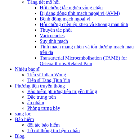
Tăng tiết mồ hôi
Hội chứng tắc nghẽn vùng chậu
Dị dạng động tĩnh mạch ngoại vi (AVM)
Bệnh động mạch ngoại vi
Hội chứng chèn ép kheo và khoang mãn tính
Thuyên tắc phổi
Varicocoeles
Suy tĩnh mạch
Tĩnh mạch mạng nhện và tổn thương mạch máu
trên da
Transarterial Microembolisation (TAME) for
Osteoarthritis-Related Pain
Nhiêu bác sĩ
Tiến sĩ Julian Wong
Tiến sĩ Tang Tjun Yip
Phương tiện truyền thông
Bảo hiểm phương tiện truyền thông
Đặc trưng trên
ấn phẩm
Phòng trưng bày
sàng lọc
Bảo hiểm
đối tác bảo hiểm
Tờ rơi thông tin bệnh nhân
Blog