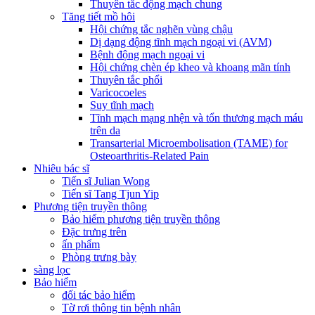
Thuyên tắc động mạch chung
Tăng tiết mồ hôi
Hội chứng tắc nghẽn vùng chậu
Dị dạng động tĩnh mạch ngoại vi (AVM)
Bệnh động mạch ngoại vi
Hội chứng chèn ép kheo và khoang mãn tính
Thuyên tắc phổi
Varicocoeles
Suy tĩnh mạch
Tĩnh mạch mạng nhện và tổn thương mạch máu
trên da
Transarterial Microembolisation (TAME) for
Osteoarthritis-Related Pain
Nhiêu bác sĩ
Tiến sĩ Julian Wong
Tiến sĩ Tang Tjun Yip
Phương tiện truyền thông
Bảo hiểm phương tiện truyền thông
Đặc trưng trên
ấn phẩm
Phòng trưng bày
sàng lọc
Bảo hiểm
đối tác bảo hiểm
Tờ rơi thông tin bệnh nhân