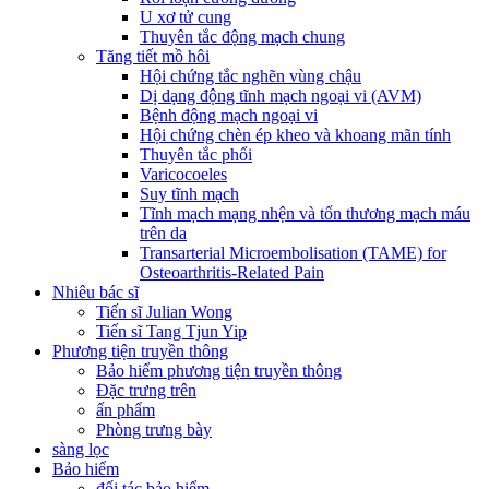
U xơ tử cung
Thuyên tắc động mạch chung
Tăng tiết mồ hôi
Hội chứng tắc nghẽn vùng chậu
Dị dạng động tĩnh mạch ngoại vi (AVM)
Bệnh động mạch ngoại vi
Hội chứng chèn ép kheo và khoang mãn tính
Thuyên tắc phổi
Varicocoeles
Suy tĩnh mạch
Tĩnh mạch mạng nhện và tổn thương mạch máu
trên da
Transarterial Microembolisation (TAME) for
Osteoarthritis-Related Pain
Nhiêu bác sĩ
Tiến sĩ Julian Wong
Tiến sĩ Tang Tjun Yip
Phương tiện truyền thông
Bảo hiểm phương tiện truyền thông
Đặc trưng trên
ấn phẩm
Phòng trưng bày
sàng lọc
Bảo hiểm
đối tác bảo hiểm