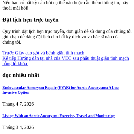
Nếu bạn có bất kỳ câu hỏi cụ thể nào hoặc cần thêm thông tin, hãy
thoải mái hỏi!
Đặt lịch hẹn trực tuyến
Quy trình đặt lịch hẹn trực tuyến, đơn giản dễ sử dụng của chúng tôi
giúp bạn dễ dàng đặt lịch cho bất kỳ dịch vụ và bác sĩ nào của
chúng tôi.
Trước
Giày cao gót và bệnh giãn tĩnh mạch
Kế tiếp
Hướng dẫn tại nhà của VEC sau phẫu thuật giãn tĩnh mạch
bằng lỗ khóa
đọc nhiều nhất
Endovascular Aneurysm Repair (EVAR) for Aortic Aneurysms: A Less
Invasive Option
Tháng 4 7, 2026
Living With an Aortic Aneurysm: Exercise, Travel and Monitoring
Tháng 3 4, 2026