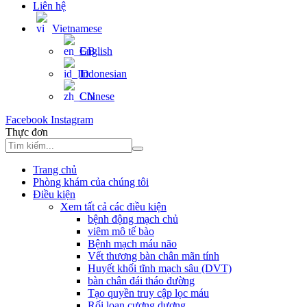
Liên hệ
Vietnamese
English
Indonesian
Chinese
Facebook
Instagram
Thực đơn
Trang chủ
Phòng khám của chúng tôi
Điều kiện
Xem tất cả các điều kiện
bệnh động mạch chủ
viêm mô tế bào
Bệnh mạch máu não
Vết thương bàn chân mãn tính
Huyết khối tĩnh mạch sâu (DVT)
bàn chân đái tháo đường
Tạo quyền truy cập lọc máu
Rối loạn cương dương