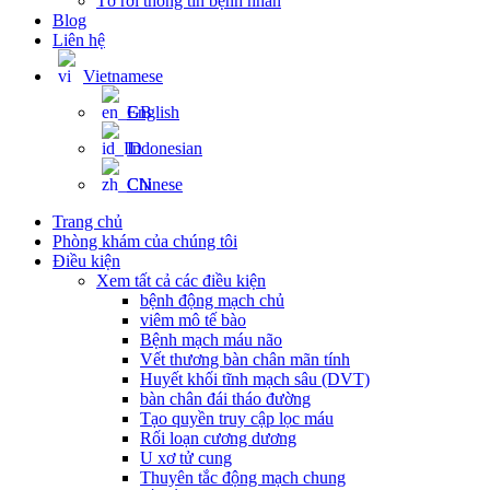
Tờ rơi thông tin bệnh nhân
Blog
Liên hệ
Vietnamese
English
Indonesian
Chinese
Trang chủ
Phòng khám của chúng tôi
Điều kiện
Xem tất cả các điều kiện
bệnh động mạch chủ
viêm mô tế bào
Bệnh mạch máu não
Vết thương bàn chân mãn tính
Huyết khối tĩnh mạch sâu (DVT)
bàn chân đái tháo đường
Tạo quyền truy cập lọc máu
Rối loạn cương dương
U xơ tử cung
Thuyên tắc động mạch chung