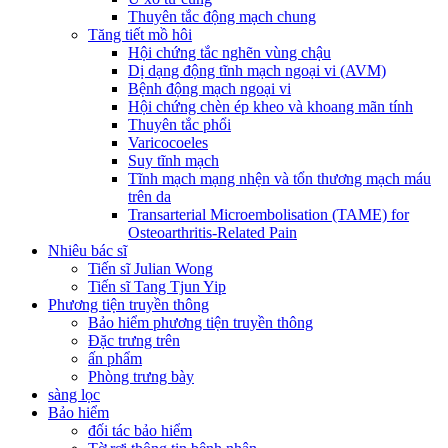
Thuyên tắc động mạch chung
Tăng tiết mồ hôi
Hội chứng tắc nghẽn vùng chậu
Dị dạng động tĩnh mạch ngoại vi (AVM)
Bệnh động mạch ngoại vi
Hội chứng chèn ép kheo và khoang mãn tính
Thuyên tắc phổi
Varicocoeles
Suy tĩnh mạch
Tĩnh mạch mạng nhện và tổn thương mạch máu
trên da
Transarterial Microembolisation (TAME) for
Osteoarthritis-Related Pain
Nhiêu bác sĩ
Tiến sĩ Julian Wong
Tiến sĩ Tang Tjun Yip
Phương tiện truyền thông
Bảo hiểm phương tiện truyền thông
Đặc trưng trên
ấn phẩm
Phòng trưng bày
sàng lọc
Bảo hiểm
đối tác bảo hiểm