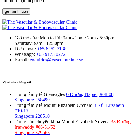
tôi bình luận tiếp theo.
gửi bình luận
Giờ mở cửa:
Mon to Fri: 9am - 1pm / 2pm - 5:30pm
Saturday: 9am - 12:30pm
Điện thoại:
+65 6252 7138
Whatsapp:
+65 9173 0272
E-mail:
enquiries@vascularclinic.sg
Vị trí của chúng tôi
Trung tâm y tế Gleneagles
6 Đường Napier, #08-08,
Singapore 258499
Trung tâm y tế Mount Elizabeth Orchard
3 Núi Elizabeth
#10-15,
Singapore 228510
Trung tâm chuyên khoa Mount Elizabeth Novena
38 Đường
Irrawaddy #06-51/52,
Singapore 329563