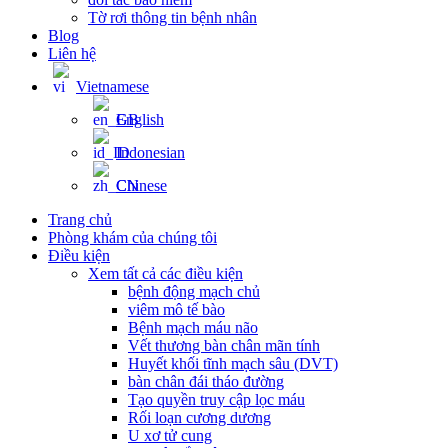
Tờ rơi thông tin bệnh nhân
Blog
Liên hệ
Vietnamese
English
Indonesian
Chinese
Trang chủ
Phòng khám của chúng tôi
Điều kiện
Xem tất cả các điều kiện
bệnh động mạch chủ
viêm mô tế bào
Bệnh mạch máu não
Vết thương bàn chân mãn tính
Huyết khối tĩnh mạch sâu (DVT)
bàn chân đái tháo đường
Tạo quyền truy cập lọc máu
Rối loạn cương dương
U xơ tử cung