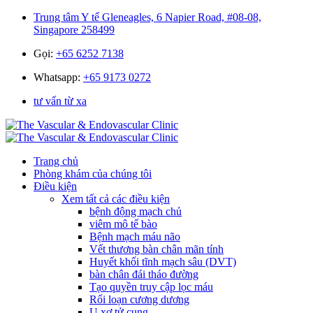
Trung tâm Y tế Gleneagles, 6 Napier Road, #08-08,
Singapore 258499
Gọi:
+65 6252 7138
Whatsapp:
+65 9173 0272
tư vấn từ xa
Trang chủ
Phòng khám của chúng tôi
Điều kiện
Xem tất cả các điều kiện
bệnh động mạch chủ
viêm mô tế bào
Bệnh mạch máu não
Vết thương bàn chân mãn tính
Huyết khối tĩnh mạch sâu (DVT)
bàn chân đái tháo đường
Tạo quyền truy cập lọc máu
Rối loạn cương dương
U xơ tử cung