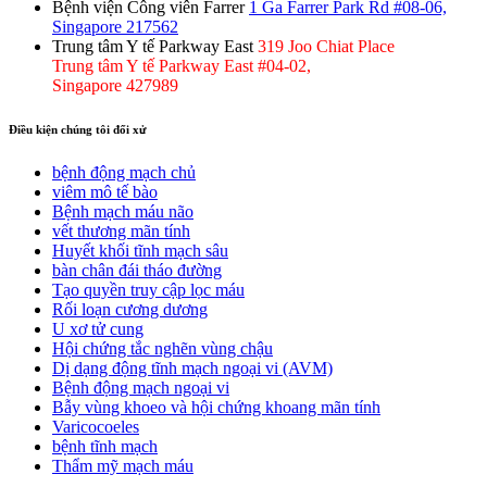
Bệnh viện Công viên Farrer
1 Ga Farrer Park Rd #08-06,
Singapore 217562
Trung tâm Y tế Parkway East
319 Joo Chiat Place
Trung tâm Y tế Parkway East #04-02,
Singapore 427989
Điều kiện chúng tôi đối xử
bệnh động mạch chủ
viêm mô tế bào
Bệnh mạch máu não
vết thương mãn tính
Huyết khối tĩnh mạch sâu
bàn chân đái tháo đường
Tạo quyền truy cập lọc máu
Rối loạn cương dương
U xơ tử cung
Hội chứng tắc nghẽn vùng chậu
Dị dạng động tĩnh mạch ngoại vi (AVM)
Bệnh động mạch ngoại vi
Bẫy vùng khoeo và hội chứng khoang mãn tính
Varicocoeles
bệnh tĩnh mạch
Thẩm mỹ mạch máu