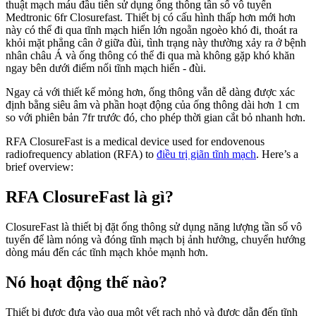
thuật mạch máu đầu tiên sử dụng ống thông tần số vô tuyến
Medtronic 6fr Closurefast. Thiết bị có cấu hình thấp hơn mới hơn
này có thể đi qua tĩnh mạch hiển lớn ngoằn ngoèo khó đi, thoát ra
khỏi mặt phẳng cân ở giữa đùi, tình trạng này thường xảy ra ở bệnh
nhân châu Á và ống thông có thể đi qua mà không gặp khó khăn
ngay bên dưới điểm nối tĩnh mạch hiển - đùi.
Ngay cả với thiết kế mỏng hơn, ống thông vẫn dễ dàng được xác
định bằng siêu âm và phần hoạt động của ống thông dài hơn 1 cm
so với phiên bản 7fr trước đó, cho phép thời gian cắt bỏ nhanh hơn.
RFA ClosureFast is a medical device used for endovenous
radiofrequency ablation (RFA) to
điều trị giãn tĩnh mạch
. Here’s a
brief overview:
RFA ClosureFast là gì?
ClosureFast là thiết bị đặt ống thông sử dụng năng lượng tần số vô
tuyến để làm nóng và đóng tĩnh mạch bị ảnh hưởng, chuyển hướng
dòng máu đến các tĩnh mạch khỏe mạnh hơn.
Nó hoạt động thế nào?
Thiết bị được đưa vào qua một vết rạch nhỏ và được dẫn đến tĩnh