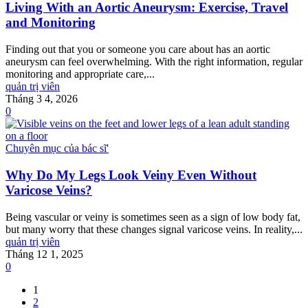
Living With an Aortic Aneurysm: Exercise, Travel
and Monitoring
Finding out that you or someone you care about has an aortic
aneurysm can feel overwhelming. With the right information, regular
monitoring and appropriate care,...
quản trị viên
Tháng 3 4, 2026
0
Chuyên mục của bác sĩ'
Why Do My Legs Look Veiny Even Without
Varicose Veins?
Being vascular or veiny is sometimes seen as a sign of low body fat,
but many worry that these changes signal varicose veins. In reality,...
quản trị viên
Tháng 12 1, 2025
0
1
2