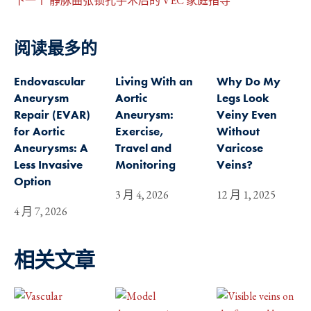
下一个
静脉曲张锁孔手术后的 VEC 家庭指导
阅读最多的
Endovascular
Living With an
Why Do My
Aneurysm
Aortic
Legs Look
Repair (EVAR)
Aneurysm:
Veiny Even
for Aortic
Exercise,
Without
Aneurysms: A
Travel and
Varicose
Less Invasive
Monitoring
Veins?
Option
3 月 4, 2026
12 月 1, 2025
4 月 7, 2026
相关文章