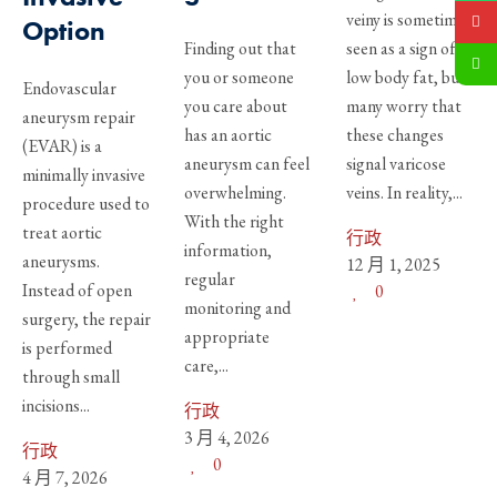
veiny is sometimes
Option
Finding out that
seen as a sign of
you or someone
low body fat, but
Endovascular
you care about
many worry that
aneurysm repair
has an aortic
these changes
(EVAR) is a
aneurysm can feel
signal varicose
minimally invasive
overwhelming.
veins. In reality,...
procedure used to
With the right
treat aortic
行政
information,
aneurysms.
12 月 1, 2025
regular
Instead of open
0
monitoring and
surgery, the repair
appropriate
is performed
care,...
through small
incisions...
行政
3 月 4, 2026
行政
0
4 月 7, 2026