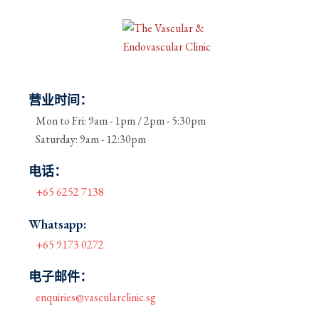
e
r
n
a
ti
营业时间：
v
e:
Mon to Fri: 9am - 1pm / 2pm - 5:30pm
Saturday: 9am - 12:30pm
电话：
+65 6252 7138
Whatsapp:
+65 9173 0272
电子邮件：
enquiries@vascularclinic.sg