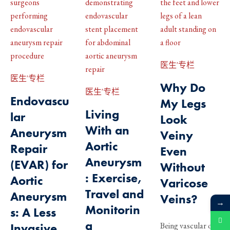
医生'专栏
医生'专栏
Why Do
医生'专栏
Endovascu
My Legs
Living
lar
Look
With an
Aneurysm
Veiny
Aortic
Repair
Even
Aneurysm
(EVAR) for
Without
: Exercise,
Aortic
Varicose
Travel and
Aneurysm
Veins?
→
Monitorin
s: A Less
g
Invasive
Being vascular or