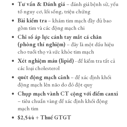
Tư vấn & Đánh giá
– đánh giá bệnh sử, yếu
tố nguy cơ, lối sống, triệu chứng
Bài kiểm tra
– khám tim mạch đầy đủ bao
gồm tim và các động mạch chi
Chỉ số áp lực cánh tay mắt cá chân
(phòng thí nghiệm)
– đây là một dấu hiệu
cho tuổi thọ và sức khỏe tim mạch
Xét nghiệm máu (lipid)
- để kiểm tra tất cả
các loại cholesterol
quét động mạch cảnh
– để xác định khối
động mạch lên não do đó đột quỵ
Chụp mạch vành CT cộng với điểm canxi
– tiêu chuẩn vàng để xác định khối động
mạch tim
$2,544 + Thuế GTGT