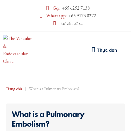
Gọi:
+65 6252 7138
Whatsapp:
+65 9173 0272
tư vấn từ xa
Thực đơn
Trang chủ
|
What is a Pulmonary Embolism?
What is a Pulmonary
Embolism?