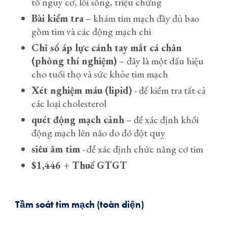
tố nguy cơ, lối sống, triệu chứng
Bài kiểm tra
– khám tim mạch đầy đủ bao
gồm tim và các động mạch chi
Chỉ số áp lực cánh tay mắt cá chân
(phòng thí nghiệm)
– đây là một dấu hiệu
cho tuổi thọ và sức khỏe tim mạch
Xét nghiệm máu (lipid)
- để kiểm tra tất cả
các loại cholesterol
quét động mạch cảnh
– để xác định khối
động mạch lên não do đó đột quỵ
siêu âm tim
- để xác định chức năng cơ tim
$1,446 + Thuế GTGT
Tầm soát tim mạch (toàn diện)