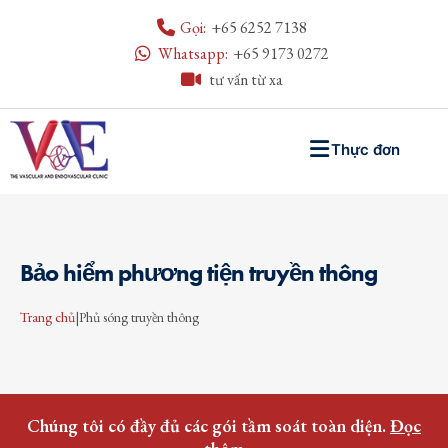
Gọi:
+65 6252 7138
Whatsapp:
+65 9173 0272
tư vấn từ xa
Thực đơn
Bảo hiểm phương tiện truyền thông
Trang chủ
|
Phủ sóng truyền thông
Chúng tôi có đầy đủ các gói tầm soát toàn diện.
Đọc