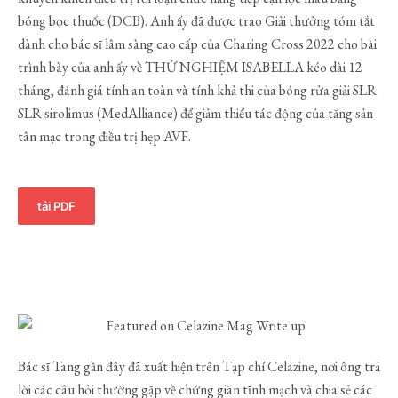
bóng bọc thuốc (DCB). Anh ấy đã được trao Giải thưởng tóm tắt
dành cho bác sĩ lâm sàng cao cấp của Charing Cross 2022 cho bài
trình bày của anh ấy về THỬ NGHIỆM ISABELLA kéo dài 12
tháng, đánh giá tính an toàn và tính khả thi của bóng rửa giải SLR
SLR sirolimus (MedAlliance) để giảm thiểu tác động của tăng sản
tân mạc trong điều trị hẹp AVF.
tải PDF
Bác sĩ Tang gần đây đã xuất hiện trên Tạp chí Celazine, nơi ông trả
lời các câu hỏi thường gặp về chứng giãn tĩnh mạch và chia sẻ các