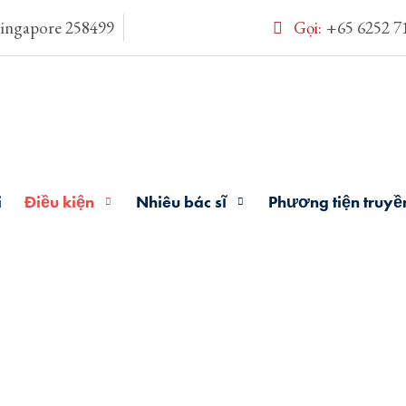
Singapore 258499
Gọi:
+65 6252 7
i
Điều kiện
Nhiêu bác sĩ
Phương tiện truyề