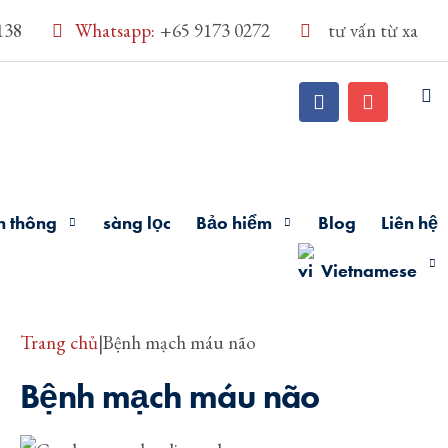
138
Whatsapp:
+65 9173 0272
tư vấn từ xa
n thông
sàng lọc
Bảo hiểm
Blog
Liên hệ
Vietnamese
Trang chủ
|
Bệnh mạch máu não
Bệnh mạch máu não