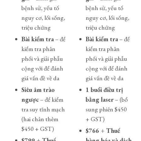
bệnh sử, yếu tố
bệnh sử, yếu tố
nguy cơ, lối sống,
nguy cơ, lối sống,
triệu chứng
triệu chứng
Bài kiểm tra
– để
Bài kiểm tra
– để
kiểm tra phân
kiểm tra phân
phối và giải phẫu
phối và giải phẫu
cộng với để đánh
cộng với để đánh
giá vấn đề về da
giá vấn đề về da
Siêu âm trào
1 buổi điều trị
ngược
– để kiểm
bằng laser
– (bổ
tra suy tĩnh mạch
sung phiên $450
(hai chân thêm
+ GST)
$450 + GST)
$766 + Thuế
$799 + Thuế
hàng hóa và dịch