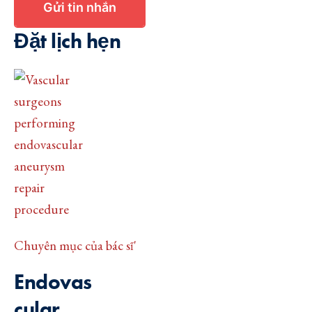
Gửi tin nhắn
Đặt lịch hẹn
Chuyên mục của bác sĩ'
Endovas
cular