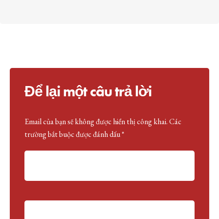
Để lại một câu trả lời
Email của bạn sẽ không được hiển thị công khai.
A
Các
trường bắt buộc được đánh dấu
lt
*
e
r
n
a
ti
v