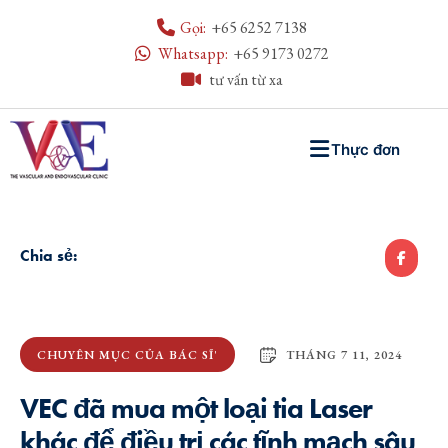
Gọi:
+65 6252 7138
Whatsapp:
+65 9173 0272
tư vấn từ xa
Thực đơn
Chia sẻ:
THÁNG 7 11, 2024
CHUYÊN MỤC CỦA BÁC SĨ'
VEC đã mua một loại tia Laser
khác để điều trị các tĩnh mạch sâu