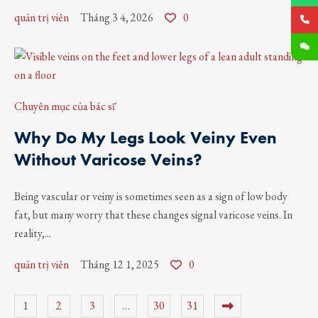
quản trị viên
Tháng 3 4, 2026
0
Chuyên mục của bác sĩ'
Why Do My Legs Look Veiny Even
Without Varicose Veins?
Being vascular or veiny is sometimes seen as a sign of low body
fat, but many worry that these changes signal varicose veins. In
reality,...
quản trị viên
Tháng 12 1, 2025
0
1
2
3
…
30
31