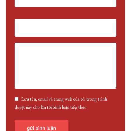
e:
Lưu tên, email và trang web của tôi trong trình
duyệt này cho lần tôi bình luận tiếp theo.
gửi bình luận