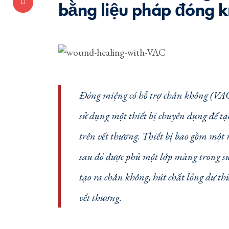
bằng liệu pháp đóng k
Đóng miệng có hỗ trợ chân không (VAC) 
sử dụng một thiết bị chuyên dụng để t
trên vết thương. Thiết bị bao gồm một 
sau đó được phủ một lớp màng trong suốt
tạo ra chân không, hút chất lỏng dư t
vết thương.