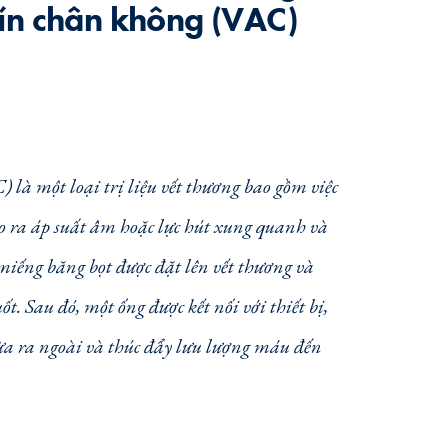
ín chân không (VAC)
là một loại trị liệu vết thương bao gồm việc
ạo ra áp suất âm hoặc lực hút xung quanh và
miếng băng bọt được đặt lên vết thương và
. Sau đó, một ống được kết nối với thiết bị,
hừa ra ngoài và thúc đẩy lưu lượng máu đến