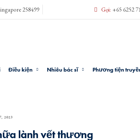
Singapore 258499
Gọi:
+65 6252 7
i
Điều kiện
Nhiêu bác sĩ
Phương tiện truyề
, 2023
hữa lành vết thương