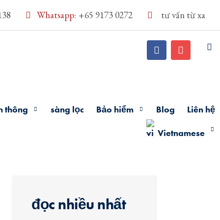
138
Whatsapp:
+65 9173 0272
tư vấn từ xa
n thông
sàng lọc
Bảo hiểm
Blog
Liên hệ
Vietnamese
đọc nhiều nhất