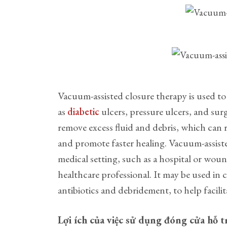
Vacuum-assisted closure therapy is used t
as
diabetic
ulcers, pressure ulcers, and sur
remove excess fluid and debris, which can r
and promote faster healing. Vacuum-assiste
medical setting, such as a hospital or woun
healthcare professional. It may be used in
antibiotics and debridement, to help facili
Lợi ích của việc sử dụng đóng cửa hỗ t