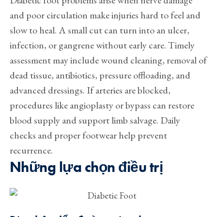
Diabetic foot problems arise when nerve damage
and poor circulation make injuries hard to feel and
slow to heal. A small cut can turn into an ulcer,
infection, or gangrene without early care. Timely
assessment may include wound cleaning, removal of
dead tissue, antibiotics, pressure offloading, and
advanced dressings. If arteries are blocked,
procedures like angioplasty or bypass can restore
blood supply and support limb salvage. Daily
checks and proper footwear help prevent
recurrence.
Những lựa chọn điều trị