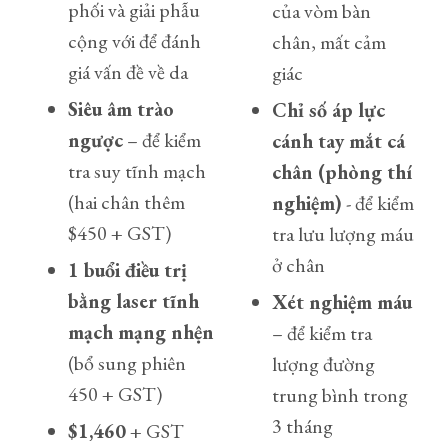
phối và giải phẫu
của vòm bàn
cộng với để đánh
chân, mất cảm
giá vấn đề về da
giác
Siêu âm trào
Chỉ số áp lực
ngược
– để kiểm
cánh tay mắt cá
tra suy tĩnh mạch
chân (phòng thí
(hai chân thêm
nghiệm)
- để kiểm
$450 + GST)
tra lưu lượng máu
ở chân
1 buổi điều trị
bằng laser tĩnh
Xét nghiệm máu
mạch mạng nhện
– để kiểm tra
(bổ sung phiên
lượng đường
450 + GST)
trung bình trong
3 tháng
$1,460
+ GST