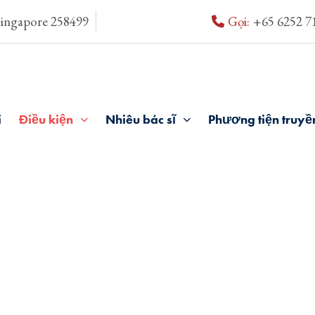
Singapore 258499
Gọi:
+65 6252 7
i
Điều kiện
Nhiêu bác sĩ
Phương tiện truyề