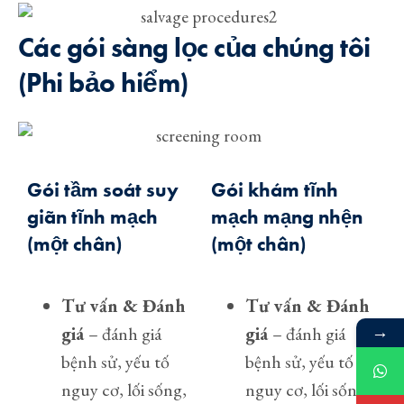
Các gói sàng lọc của chúng tôi
(Phi bảo hiểm)
Gói tầm soát suy
Gói khám tĩnh
giãn tĩnh mạch
mạch mạng nhện
(một chân)
(một chân)
Tư vấn & Đánh
Tư vấn & Đánh
giá
– đánh giá
giá
– đánh giá
→
bệnh sử, yếu tố
bệnh sử, yếu tố
nguy cơ, lối sống,
nguy cơ, lối sống,