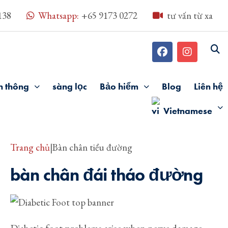
138
Whatsapp:
+65 9173 0272
tư vấn từ xa
n thông
sàng lọc
Bảo hiểm
Blog
Liên hệ
Vietnamese
Trang chủ
|
Bàn chân tiểu đường
bàn chân đái tháo đường