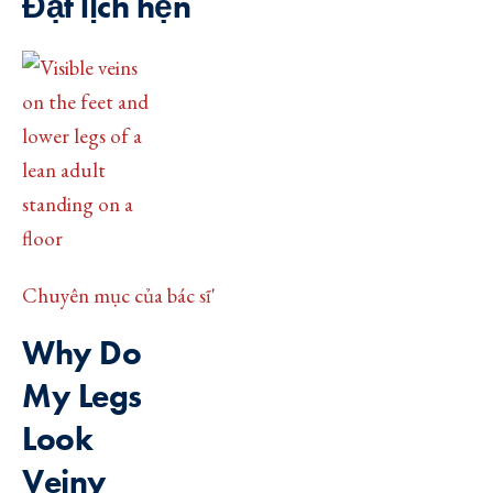
Đặt lịch hẹn
Chuyên mục của bác sĩ'
Why Do
My Legs
Look
Veiny