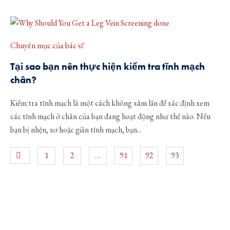
Đặt lịch hẹn
Chuyên mục của bác sĩ'
Tại sao bạn nên thực hiện kiểm tra tĩnh mạch
chân?
Kiểm tra tĩnh mạch là một cách không xâm lấn để xác định xem
các tĩnh mạch ở chân của bạn đang hoạt động như thế nào. Nếu
bạn bị nhện, xơ hoặc giãn tĩnh mạch, bạn...
1
2
…
91
92
93
Điền thông tin cá nhân của bạn và chúng tôi sẽ liên lạc lại với bạn về
cuộc hẹn của bạn.