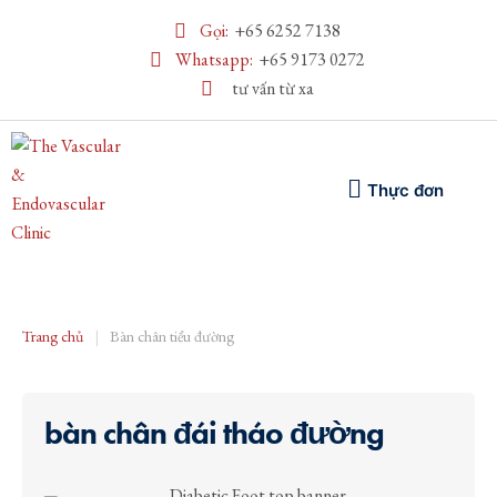
Gọi:
+65 6252 7138
Whatsapp:
+65 9173 0272
tư vấn từ xa
Thực đơn
Trang chủ
|
Bàn chân tiểu đường
bàn chân đái tháo đường