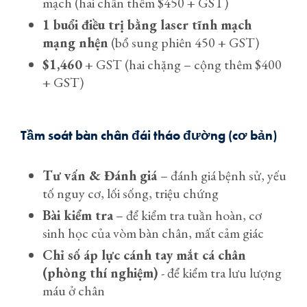
mạch (hai chân thêm $450 + GST)
1 buổi điều trị bằng laser tĩnh mạch
mạng nhện
(bổ sung phiên 450 + GST)
$1,460
+ GST (hai chặng – cộng thêm $400
+ GST)
Tầm soát bàn chân đái tháo đường (cơ bản)
Tư vấn & Đánh giá
– đánh giá bệnh sử, yếu
tố nguy cơ, lối sống, triệu chứng
Bài kiểm tra
– để kiểm tra tuần hoàn, cơ
sinh học của vòm bàn chân, mất cảm giác
Chỉ số áp lực cánh tay mắt cá chân
(phòng thí nghiệm)
- để kiểm tra lưu lượng
máu ở chân