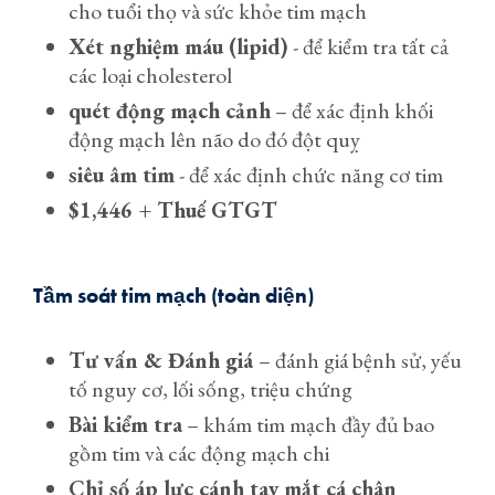
cho tuổi thọ và sức khỏe tim mạch
Xét nghiệm máu (lipid)
- để kiểm tra tất cả
các loại cholesterol
quét động mạch cảnh
– để xác định khối
động mạch lên não do đó đột quỵ
siêu âm tim
- để xác định chức năng cơ tim
$1,446 + Thuế GTGT
Tầm soát tim mạch (toàn diện)
Tư vấn & Đánh giá
– đánh giá bệnh sử, yếu
tố nguy cơ, lối sống, triệu chứng
Bài kiểm tra
– khám tim mạch đầy đủ bao
gồm tim và các động mạch chi
Chỉ số áp lực cánh tay mắt cá chân