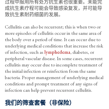
过程中服用所有处方抗生素也很重要。未能完
成抗生素疗程可能会导致感染复发，并可能导
致抗生素耐药细菌的发展。
Cellulitis can also be recurrent; this is when two or
more episodes of cellulitis occur in the same area of
the body over a period of time. It can occur due to
underlying medical conditions that increase the risk
of infection, such as
lymphedema
, diabetes, or
peripheral vascular disease. In some cases, recurrent
cellulitis may occur due to incomplete treatment of
the initial infection or reinfection from the same
bacteria. Proper management of underlying medical
conditions and prompt treatment of any signs of
infection can help prevent recurrent cellulitis.
我们的筛查套餐（非保险）