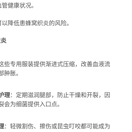
血管健康状况。
可以降低患蜂窝织炎的风险。
织炎
这些专用服装提供渐进式压缩，改善血液流
部肿胀。
护理
：定期滋润腿部，防止干燥和开裂，因
裂会为细菌提供入口点。
理
：轻微割伤、擦伤或昆虫叮咬都可能成为