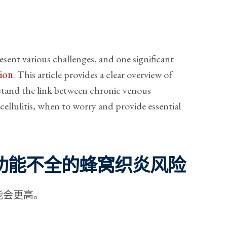
sent various challenges, and one significant
tion
. This article provides a clear overview of
stand the link between chronic venous
o cellulitis, when to worry and provide essential
功能不全的蜂窝织炎风险
能会更高。