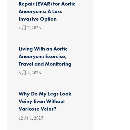
Repair (EVAR) for Aortic
Aneurysms: A Less
Invasive Option
4 月 7, 2026
Living With an Aortic
Aneurysm: Exercise,
Travel and Monitoring
3 月 4, 2026
Why Do My Legs Look
Veiny Even Without
Varicose Veins?
12 月 1, 2025