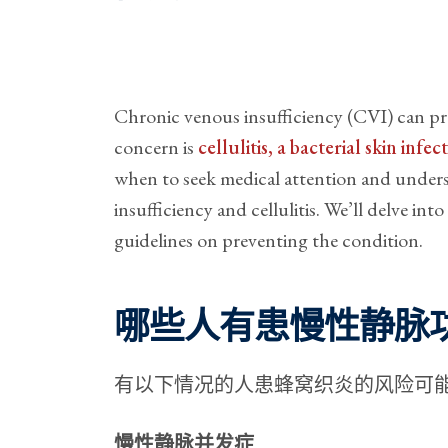
Chronic venous insufficiency (CVI) can pre
concern is
cellulitis, a bacterial skin infec
when to seek medical attention and under
insufficiency and cellulitis. We’ll delve int
guidelines on preventing the condition.
哪些人有患慢性静脉
有以下情况的人患蜂窝织炎的风险可
慢性静脉并发症