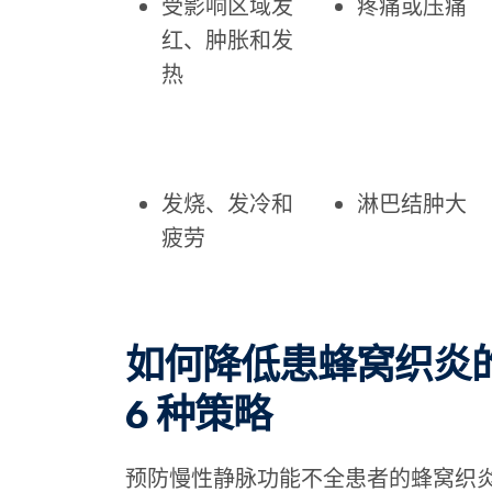
受影响区域发
疼痛或压痛
红、肿胀和发
热
发烧、发冷和
淋巴结肿大
疲劳
如何降低患蜂窝织炎
6 种策略
预防慢性静脉功能不全患者的蜂窝织