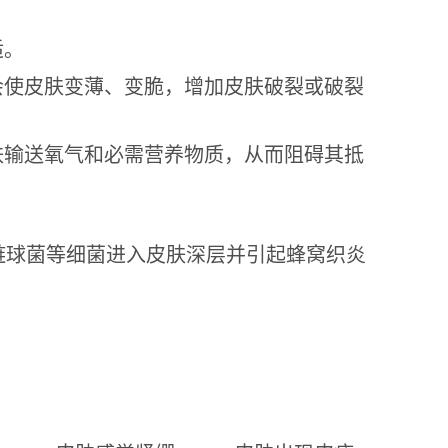
适。
会使皮肤变薄、变脆，增加皮肤破裂或破裂
肤输送氧气和必需营养物质，从而阻碍其抵
链球菌等细菌进入皮肤深层并引起蜂窝织炎