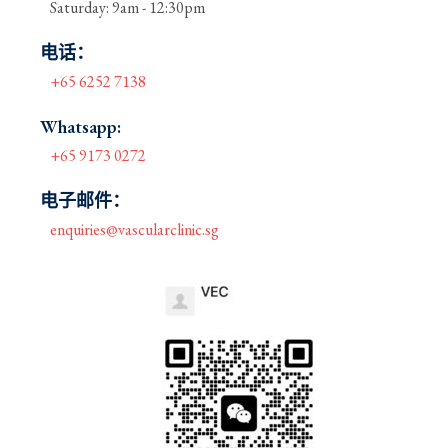
Saturday: 9am - 12:30pm
电话：
+65 6252 7138
Whatsapp:
+65 9173 0272
电子邮件：
enquiries@vascularclinic.sg