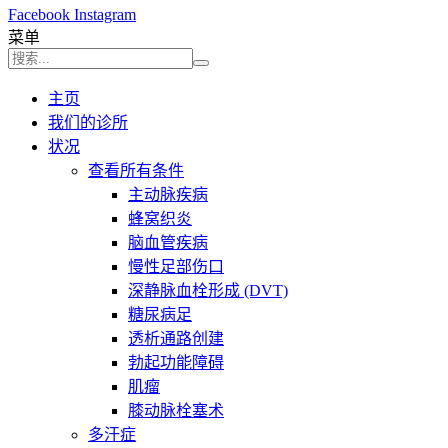
Facebook
Instagram
菜单
主页
我们的诊所
状况
查看所有条件
主动脉疾病
蜂窝织炎
脑血管疾病
慢性足部伤口
深静脉血栓形成 (DVT)
糖尿病足
透析通路创建
勃起功能障碍
肌瘤
膝动脉栓塞术
多汗症