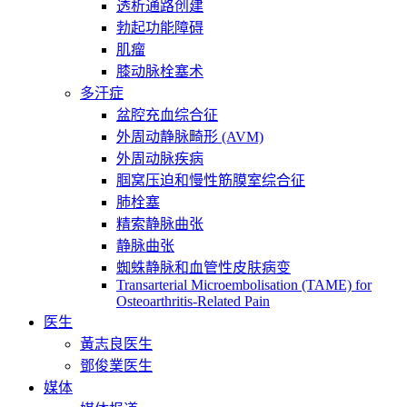
透析通路创建
勃起功能障碍
肌瘤
膝动脉栓塞术
多汗症
盆腔充血综合征
外周动静脉畸形 (AVM)
外周动脉疾病
腘窝压迫和慢性筋膜室综合征
肺栓塞
精索静脉曲张
静脉曲张
蜘蛛静脉和血管性皮肤病变
Transarterial Microembolisation (TAME) for
Osteoarthritis-Related Pain
医生
黃志良医生
鄧俊業医生
媒体