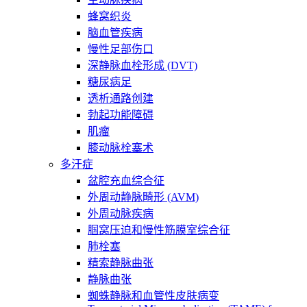
蜂窝织炎
脑血管疾病
慢性足部伤口
深静脉血栓形成 (DVT)
糖尿病足
透析通路创建
勃起功能障碍
肌瘤
膝动脉栓塞术
多汗症
盆腔充血综合征
外周动静脉畸形 (AVM)
外周动脉疾病
腘窝压迫和慢性筋膜室综合征
肺栓塞
精索静脉曲张
静脉曲张
蜘蛛静脉和血管性皮肤病变