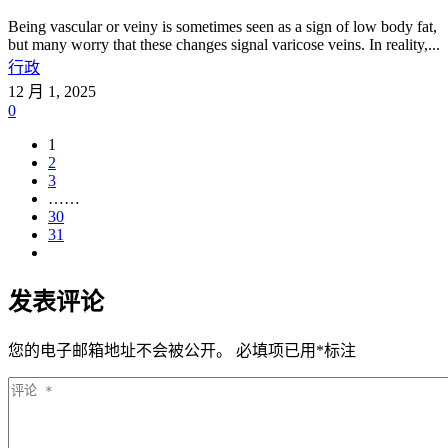
Being vascular or veiny is sometimes seen as a sign of low body fat,
but many worry that these changes signal varicose veins. In reality,...
行政
12 月 1, 2025
0
1
2
3
……
30
31
发表评论
您的电子邮箱地址不会被公开。
必填项已用
*
标注