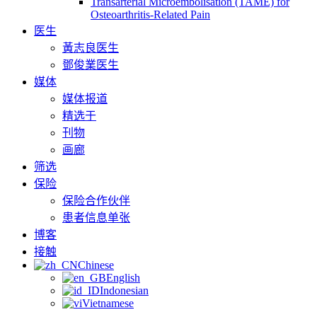
Transarterial Microembolisation (TAME) for
Osteoarthritis-Related Pain
医生
黃志良医生
鄧俊業医生
媒体
媒体报道
精选于
刊物
画廊
筛选
保险
保险合作伙伴
患者信息单张
博客
接触
Chinese
English
Indonesian
Vietnamese