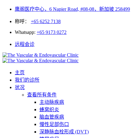
鹰阁医疗中心，6 Napier Road, #08-08，新加坡 258499
称呼：
+65 6252 7138
Whatsapp:
+65 9173 0272
远程会诊
主页
我们的诊所
状况
查看所有条件
主动脉疾病
蜂窝织炎
脑血管疾病
慢性足部伤口
深静脉血栓形成 (DVT)