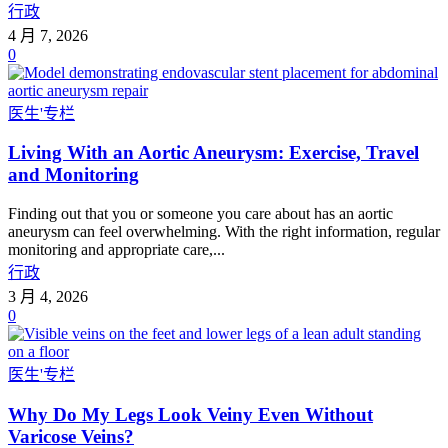
行政
4 月 7, 2026
0
医生'专栏
Living With an Aortic Aneurysm: Exercise, Travel
and Monitoring
Finding out that you or someone you care about has an aortic
aneurysm can feel overwhelming. With the right information, regular
monitoring and appropriate care,...
行政
3 月 4, 2026
0
医生'专栏
Why Do My Legs Look Veiny Even Without
Varicose Veins?