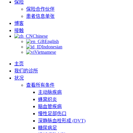
保险
保险合作伙伴
患者信息单张
博客
接触
Chinese
English
Indonesian
Vietnamese
主页
我们的诊所
状况
查看所有条件
主动脉疾病
蜂窝织炎
脑血管疾病
慢性足部伤口
深静脉血栓形成 (DVT)
糖尿病足