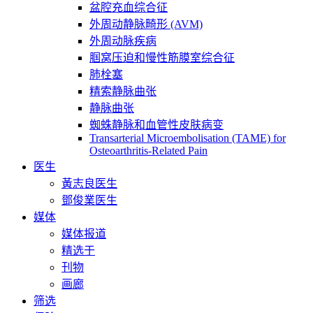
盆腔充血综合征
外周动静脉畸形 (AVM)
外周动脉疾病
腘窝压迫和慢性筋膜室综合征
肺栓塞
精索静脉曲张
静脉曲张
蜘蛛静脉和血管性皮肤病变
Transarterial Microembolisation (TAME) for
Osteoarthritis-Related Pain
医生
黃志良医生
鄧俊業医生
媒体
媒体报道
精选于
刊物
画廊
筛选