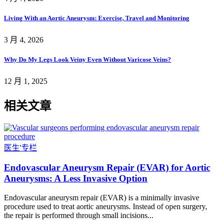
Living With an Aortic Aneurysm: Exercise, Travel and Monitoring
3 月 4, 2026
Why Do My Legs Look Veiny Even Without Varicose Veins?
12 月 1, 2025
相关文章
医生'专栏
Endovascular Aneurysm Repair (EVAR) for Aortic
Aneurysms: A Less Invasive Option
Endovascular aneurysm repair (EVAR) is a minimally invasive
procedure used to treat aortic aneurysms. Instead of open surgery,
the repair is performed through small incisions...