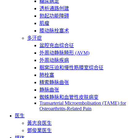
糖尿病足
透析通路创建
勃起功能障碍
肌瘤
膝动脉栓塞术
多汗症
盆腔充血综合征
外周动静脉畸形 (AVM)
外周动脉疾病
腘窝压迫和慢性筋膜室综合征
肺栓塞
精索静脉曲张
静脉曲张
蜘蛛静脉和血管性皮肤病变
Transarterial Microembolisation (TAME) for
Osteoarthritis-Related Pain
医生
黃志良医生
鄧俊業医生
媒体