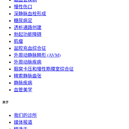
慢性伤口
深静脉血栓形成
糖尿病足
透析通路创建
勃起功能障碍
肌瘤
盆腔充血综合征
外周动静脉畸形 (AVM)
外周动脉疾病
腘窝卡压和慢性筋膜室综合征
精索静脉曲张
静脉疾病
血管美学
关于
我们的诊所
媒体报道