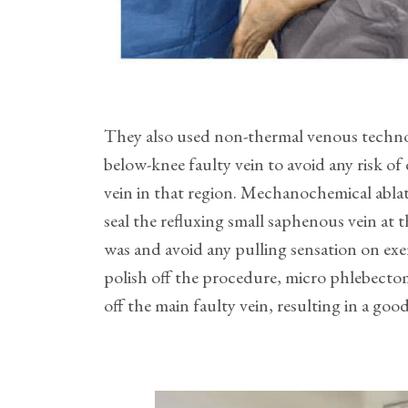
They also used non-thermal venous technol
below-knee faulty vein to avoid any risk of 
vein in that region. Mechanochemical abla
seal the refluxing small saphenous vein at t
was and avoid any pulling sensation on exe
polish off the procedure, micro phlebecto
off the main faulty vein, resulting in a go