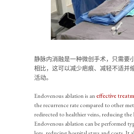
静脉内消融是一种微创手术，只需要
相比，这可以减少疤痕、减轻不适并
活动。
Endovenous ablation is an
effective treatm
the recurrence rate compared to other meth
redirected to healthier veins, reducing the
Endovenous ablation can be performed typi
legs, reducing hospital stays and costs. It