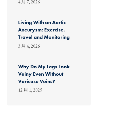
4 月 7, 2026
Living With an Aortic
Aneurysm: Exercise,
Travel and Monitoring
3 月 4, 2026
Why Do My Legs Look
Veiny Even Without
Varicose Veins?
12 月 1, 2025