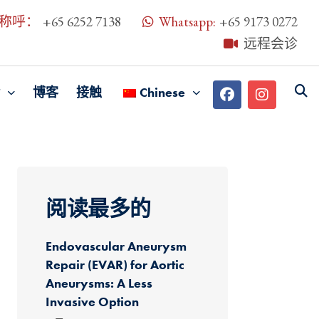
称呼：
+65 6252 7138
Whatsapp:
+65 9173 0272
远程会诊
博客
接触
Chinese
阅读最多的
Endovascular Aneurysm
Repair (EVAR) for Aortic
Aneurysms: A Less
Invasive Option