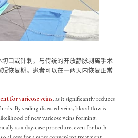
小切口或针刺。与传统的开放静脉剥离手术
缩短恢复期。患者可以在一两天内恢复正常
ent for varicose veins
, as it significantly reduces
ods. By sealing diseased veins, blood flow is
 likelihood of new varicose veins forming.
cally as a day-case procedure, even for both
 also allows for a more convenient treatment