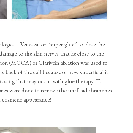
ogies – Venaseal or “super glue” to close the
damage to the skin nerves that lie close to the
tion (MOCA) or Clarivein ablation was used to
he back of the calf because of how superficial it
rcising that may occur with glue therapy. To
mies were done to remove the small side branches
od cosmetic appearance!