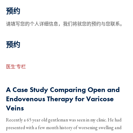
预约
请填写您的个人详细信息，我们将就您的预约与您联系。
预约
医生'专栏
A Case Study Comparing Open and
Endovenous Therapy for Varicose
Veins
Recently a 65 year old gentleman was seen in my clinic. He had
presented with a few month history of worsening swelling and