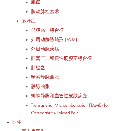
肌瘤
膝动脉栓塞术
多汗症
盆腔充血综合征
外周动静脉畸形 (AVM)
外周动脉疾病
腘窝压迫和慢性筋膜室综合征
肺栓塞
精索静脉曲张
静脉曲张
蜘蛛静脉和血管性皮肤病变
Transarterial Microembolisation (TAME) for
Osteoarthritis-Related Pain
医生