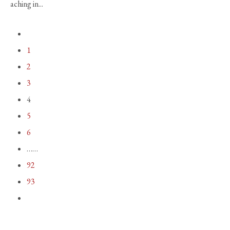
aching in...
1
2
3
4
5
6
……
92
93