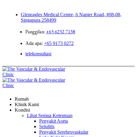
Gleneagles Medical Centre, 6 Napier Road, #08-08,
Singapura 258499
Panggilan:
+65 6252 7138
Ada apa:
+65 9173 0272
telekonsultasi
Rumah
Klinik Kami
Kondisi
Lihat Semua Ketentuan
Penyakit Aorta
Selulitis
Penyakit Serebrovaskular