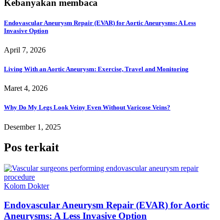
Kebanyakan membaca
Endovascular Aneurysm Repair (EVAR) for Aortic Aneurysms: A Less
Invasive Option
April 7, 2026
Living With an Aortic Aneurysm: Exercise, Travel and Monitoring
Maret 4, 2026
Why Do My Legs Look Veiny Even Without Varicose Veins?
Desember 1, 2025
Pos terkait
Kolom Dokter
Endovascular Aneurysm Repair (EVAR) for Aortic
Aneurysms: A Less Invasive Option