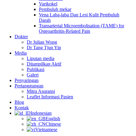
Varikokel
Pembuluh mekar
Vena Laba-laba Dan Lesi Kulit Pembuluh
Darah
Transarterial Microembolisation (TAME) for
Osteoarthritis-Related Pain
Dokter
Dr Julian Wong
Dr Tang Tjun Yip
Media
Liputan media
Ditampilkan Aktif
Publikasi
Galeri
Penyaringan
Pertanggungan
Mitra Asuransi
Leaflet Informasi Pasien
Blog
Kontak
Indonesian
English
Chinese
Vietnamese