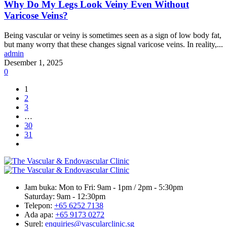
Why Do My Legs Look Veiny Even Without
Varicose Veins?
Being vascular or veiny is sometimes seen as a sign of low body fat,
but many worry that these changes signal varicose veins. In reality,...
admin
Desember 1, 2025
0
1
2
3
…
30
31
Jam buka:
Mon to Fri: 9am - 1pm / 2pm - 5:30pm
Saturday: 9am - 12:30pm
Telepon:
+65 6252 7138
Ada apa:
+65 9173 0272
Surel:
enquiries@vascularclinic.sg