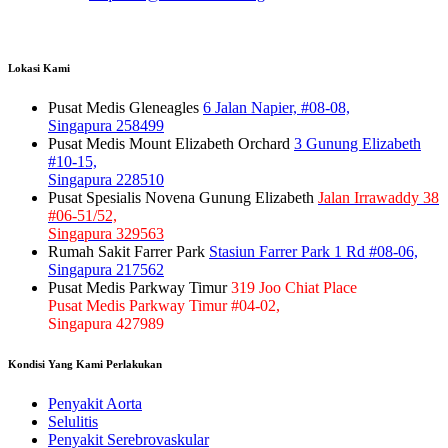
Lokasi Kami
Pusat Medis Gleneagles
6 Jalan Napier, #08-08,
Singapura 258499
Pusat Medis Mount Elizabeth Orchard
3 Gunung Elizabeth
#10-15,
Singapura 228510
Pusat Spesialis Novena Gunung Elizabeth
Jalan Irrawaddy 38
#06-51/52,
Singapura 329563
Rumah Sakit Farrer Park
Stasiun Farrer Park 1 Rd #08-06,
Singapura 217562
Pusat Medis Parkway Timur
319 Joo Chiat Place
Pusat Medis Parkway Timur #04-02,
Singapura 427989
Kondisi Yang Kami Perlakukan
Penyakit Aorta
Selulitis
Penyakit Serebrovaskular