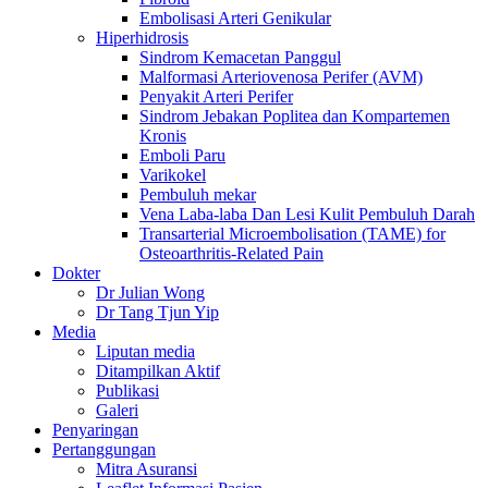
Embolisasi Arteri Genikular
Hiperhidrosis
Sindrom Kemacetan Panggul
Malformasi Arteriovenosa Perifer (AVM)
Penyakit Arteri Perifer
Sindrom Jebakan Poplitea dan Kompartemen
Kronis
Emboli Paru
Varikokel
Pembuluh mekar
Vena Laba-laba Dan Lesi Kulit Pembuluh Darah
Transarterial Microembolisation (TAME) for
Osteoarthritis-Related Pain
Dokter
Dr Julian Wong
Dr Tang Tjun Yip
Media
Liputan media
Ditampilkan Aktif
Publikasi
Galeri
Penyaringan
Pertanggungan
Mitra Asuransi