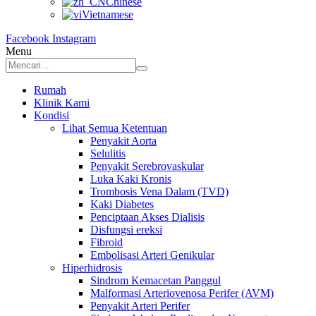
Chinese
Vietnamese
Facebook
Instagram
Menu
Rumah
Klinik Kami
Kondisi
Lihat Semua Ketentuan
Penyakit Aorta
Selulitis
Penyakit Serebrovaskular
Luka Kaki Kronis
Trombosis Vena Dalam (TVD)
Kaki Diabetes
Penciptaan Akses Dialisis
Disfungsi ereksi
Fibroid
Embolisasi Arteri Genikular
Hiperhidrosis
Sindrom Kemacetan Panggul
Malformasi Arteriovenosa Perifer (AVM)
Penyakit Arteri Perifer