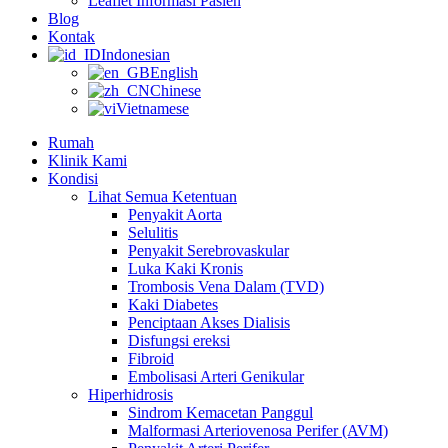
Leaflet Informasi Pasien
Blog
Kontak
Indonesian
English
Chinese
Vietnamese
Rumah
Klinik Kami
Kondisi
Lihat Semua Ketentuan
Penyakit Aorta
Selulitis
Penyakit Serebrovaskular
Luka Kaki Kronis
Trombosis Vena Dalam (TVD)
Kaki Diabetes
Penciptaan Akses Dialisis
Disfungsi ereksi
Fibroid
Embolisasi Arteri Genikular
Hiperhidrosis
Sindrom Kemacetan Panggul
Malformasi Arteriovenosa Perifer (AVM)