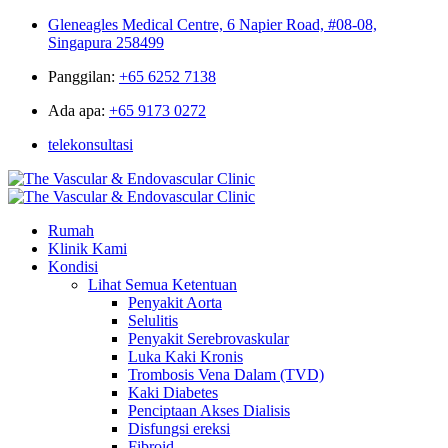
Gleneagles Medical Centre, 6 Napier Road, #08-08,
Singapura 258499
Panggilan:
+65 6252 7138
Ada apa:
+65 9173 0272
telekonsultasi
Rumah
Klinik Kami
Kondisi
Lihat Semua Ketentuan
Penyakit Aorta
Selulitis
Penyakit Serebrovaskular
Luka Kaki Kronis
Trombosis Vena Dalam (TVD)
Kaki Diabetes
Penciptaan Akses Dialisis
Disfungsi ereksi
Fibroid