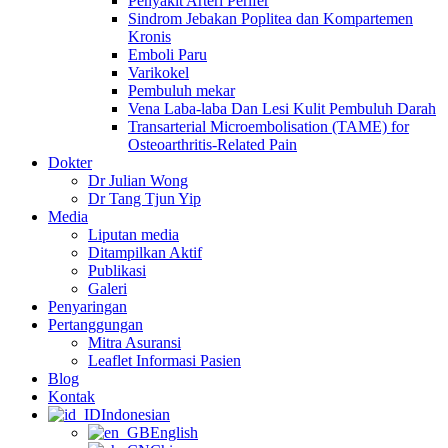
Penyakit Arteri Perifer
Sindrom Jebakan Poplitea dan Kompartemen
Kronis
Emboli Paru
Varikokel
Pembuluh mekar
Vena Laba-laba Dan Lesi Kulit Pembuluh Darah
Transarterial Microembolisation (TAME) for
Osteoarthritis-Related Pain
Dokter
Dr Julian Wong
Dr Tang Tjun Yip
Media
Liputan media
Ditampilkan Aktif
Publikasi
Galeri
Penyaringan
Pertanggungan
Mitra Asuransi
Leaflet Informasi Pasien
Blog
Kontak
Indonesian
English