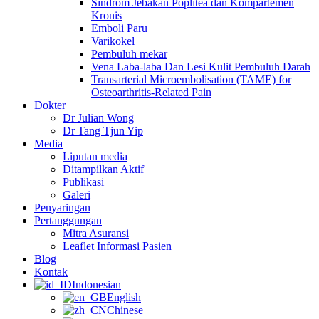
Sindrom Jebakan Poplitea dan Kompartemen
Kronis
Emboli Paru
Varikokel
Pembuluh mekar
Vena Laba-laba Dan Lesi Kulit Pembuluh Darah
Transarterial Microembolisation (TAME) for
Osteoarthritis-Related Pain
Dokter
Dr Julian Wong
Dr Tang Tjun Yip
Media
Liputan media
Ditampilkan Aktif
Publikasi
Galeri
Penyaringan
Pertanggungan
Mitra Asuransi
Leaflet Informasi Pasien
Blog
Kontak
Indonesian
English
Chinese