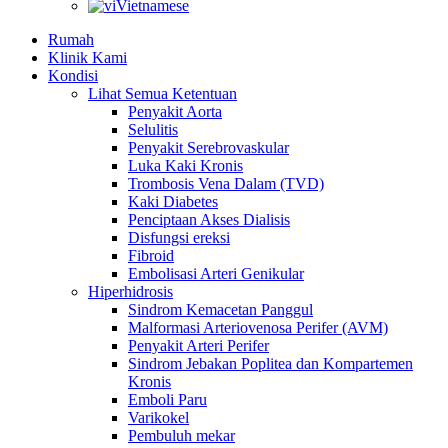
Vietnamese
Rumah
Klinik Kami
Kondisi
Lihat Semua Ketentuan
Penyakit Aorta
Selulitis
Penyakit Serebrovaskular
Luka Kaki Kronis
Trombosis Vena Dalam (TVD)
Kaki Diabetes
Penciptaan Akses Dialisis
Disfungsi ereksi
Fibroid
Embolisasi Arteri Genikular
Hiperhidrosis
Sindrom Kemacetan Panggul
Malformasi Arteriovenosa Perifer (AVM)
Penyakit Arteri Perifer
Sindrom Jebakan Poplitea dan Kompartemen
Kronis
Emboli Paru
Varikokel
Pembuluh mekar