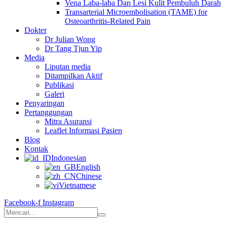
Vena Laba-laba Dan Lesi Kulit Pembuluh Darah
Transarterial Microembolisation (TAME) for
Osteoarthritis-Related Pain
Dokter
Dr Julian Wong
Dr Tang Tjun Yip
Media
Liputan media
Ditampilkan Aktif
Publikasi
Galeri
Penyaringan
Pertanggungan
Mitra Asuransi
Leaflet Informasi Pasien
Blog
Kontak
Indonesian
English
Chinese
Vietnamese
Facebook-f
Instagram