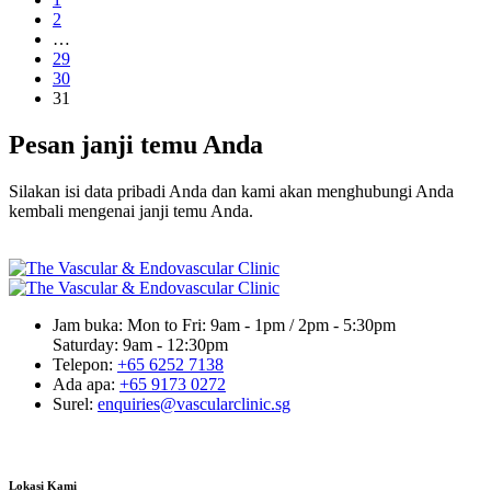
2
…
29
30
31
Pesan janji temu Anda
Silakan isi data pribadi Anda dan kami akan menghubungi Anda
kembali mengenai janji temu Anda.
Jam buka:
Mon to Fri: 9am - 1pm / 2pm - 5:30pm
Saturday: 9am - 12:30pm
Telepon:
+65 6252 7138
Ada apa:
+65 9173 0272
Surel:
enquiries@vascularclinic.sg
Lokasi Kami