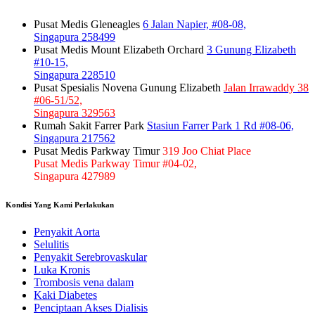
Pusat Medis Gleneagles
6 Jalan Napier, #08-08,
Singapura 258499
Pusat Medis Mount Elizabeth Orchard
3 Gunung Elizabeth
#10-15,
Singapura 228510
Pusat Spesialis Novena Gunung Elizabeth
Jalan Irrawaddy 38
#06-51/52,
Singapura 329563
Rumah Sakit Farrer Park
Stasiun Farrer Park 1 Rd #08-06,
Singapura 217562
Pusat Medis Parkway Timur
319 Joo Chiat Place
Pusat Medis Parkway Timur #04-02,
Singapura 427989
Kondisi Yang Kami Perlakukan
Penyakit Aorta
Selulitis
Penyakit Serebrovaskular
Luka Kronis
Trombosis vena dalam
Kaki Diabetes
Penciptaan Akses Dialisis