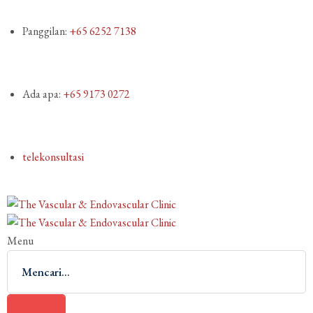
Panggilan:
+65 6252 7138
Ada apa:
+65 9173 0272
telekonsultasi
Menu